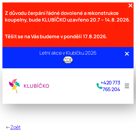
Z důvodu čerpání řádné dovolené a rekonstrukce
koupelny, bude KLUBÍČKO uzavřeno
20.7 – 14.8. 2026.
Těšit se na Vás budeme v pondělí 17.8.2026.
Letní akce v Klubíčku 2026
ZDE
Přeskočit
na
+420 773
obsah
KLUBÍČKO
765 204
←
Zpět