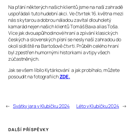
Na přání některých našich klientů jsme na naší zahradě
uspořádali tuto hudební akci. Ve čtvrtek 16. května mezi
nás s kytarou a dobrou náladou zavítal dlouholetý
kamarád nejen našich klientů Tomáš Baxa alias Toša.
Více jak dvouapůlhodinové hraní a zpívání klasických
českých a slovenských písní se nesly naší zahradou do
okolí sídliště na Bartošově čtvrti. Průběh celého hraní
byl zpestřen humornými historkami a vtipy všech
zúčastněných.
Jak se všem líbilo Kytárkování a jak probíhalo, můžete
posoudit na fotografiích
ZDE.
←
Svátky jara v Klubíčku 2024
Léto v Klubíčku 2024
→
DALŠÍ PŘÍSPĚVKY