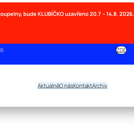
 koupelny, bude KLUBÍČKO uzavřeno
20.7 – 14.8. 2026
26
ZDE
Aktuálně
O nás
Kontakt
Archiv