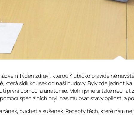
zvem Týden zdraví, kterou Klubíčko pravidelně navštěvu
ě, která sídlí kousek od naší budovy. Byly zde jednotlivá 
tí první pomoci a anatomie. Mohli jsme si také nechat zm
pomocí speciálních brýlí nasimulovat stavy opilosti a po
ánek, buchet a sušenek. Recepty těch, které nám nejví