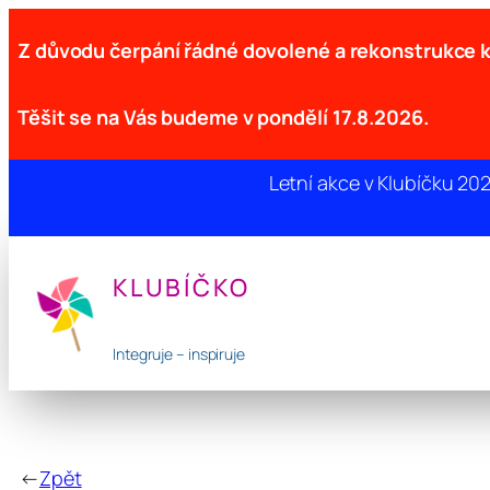
Z důvodu čerpání řádné dovolené a rekonstrukce
Těšit se na Vás budeme v pondělí 17.8.2026.
Letní akce v Klubíčku 20
Přeskočit
na
KLUBÍČKO
obsah
Integruje – inspiruje
←
Zpět