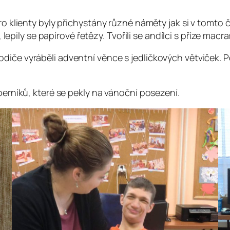
o klienty byly přichystány různé náměty jak si v tomto
 lepily se papírové řetězy. Tvořili se andílci s příze ma
h rodiče vyráběli adventní věnce s jedličkových větviček.
erníků, které se pekly na vánoční posezení.