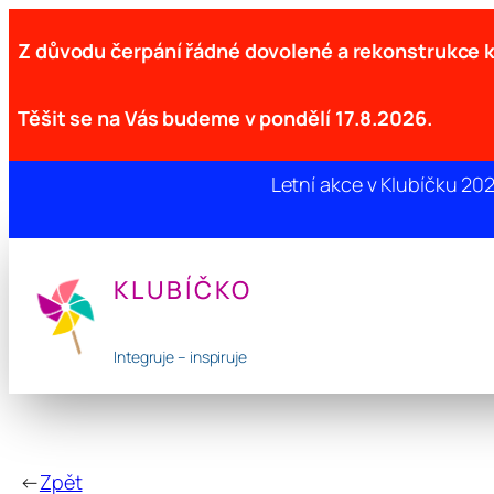
Z důvodu čerpání řádné dovolené a rekonstrukce
Těšit se na Vás budeme v pondělí 17.8.2026.
Letní akce v Klubíčku 20
Přeskočit
na
KLUBÍČKO
obsah
Integruje – inspiruje
←
Zpět