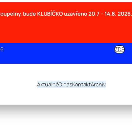
 koupelny, bude KLUBÍČKO uzavřeno
20.7 – 14.8. 2026
26
ZDE
Aktuálně
O nás
Kontakt
Archiv