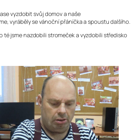
 čase vyzdobit svůj domov a naše
crame, vyráběly se vánoční přáníčka a spoustu dalšího.
 Po té jsme nazdobili stromeček a vyzdobili středisko