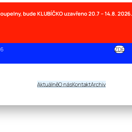
 koupelny, bude KLUBÍČKO uzavřeno
20.7 – 14.8. 2026
26
ZDE
Aktuálně
O nás
Kontakt
Archiv