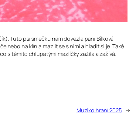
evčík). Tuto psí smečku nám dovezla paní Bílková
e nebo na klín a mazlit se s nimi a hladit si je. Také
co s těmito chlupatými mazlíčky zažila a zažívá.
Muziko hraní 2025
→