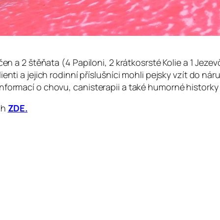
čen a 2 štěňata (4 Papiloni, 2 krátkosrsté Kolie a 1 Jez
nti a jejich rodinní příslušníci mohli pejsky vzít do náruč
nformací o chovu, canisterapii a také humorné historky 
ch
ZDE.