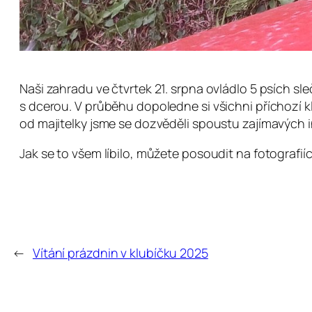
Naši zahradu ve čtvrtek 21. srpna ovládlo 5 psích sle
s dcerou. V průběhu dopoledne si všichni příchozí klie
od majitelky jsme se dozvěděli spoustu zajímavých i
Jak se to všem líbilo, můžete posoudit na fotografií
←
Vítání prázdnin v klubíčku 2025