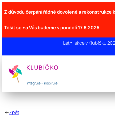
Z důvodu čerpání řádné dovolené a rekonstrukce
Těšit se na Vás budeme v pondělí 17.8.2026.
Letní akce v Klubíčku 20
Přeskočit
na
KLUBÍČKO
obsah
Integruje – inspiruje
←
Zpět