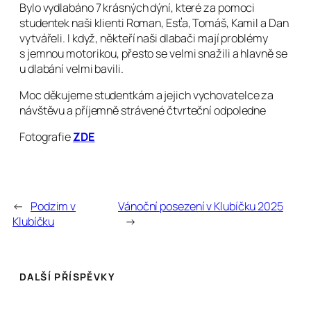
Bylo vydlabáno 7 krásných dýní, které za pomoci
studentek naši klienti Roman, Esťa, Tomáš, Kamil a Dan
vytvářeli. I když, někteří naši dlabači mají problémy
s jemnou motorikou, přesto se velmi snažili a hlavně se
u dlabání velmi bavili.
Moc děkujeme studentkám a jejich vychovatelce za
návštěvu a příjemně strávené čtvrteční odpoledne
Fotografie
ZDE
←
Podzim v
Vánoční posezení v Klubíčku 2025
Klubíčku
→
DALŠÍ PŘÍSPĚVKY