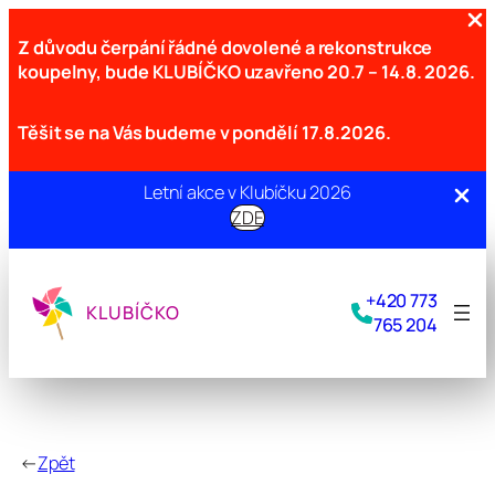
Z důvodu čerpání řádné dovolené a rekonstrukce
koupelny, bude KLUBÍČKO uzavřeno
20.7 – 14.8. 2026.
Těšit se na Vás budeme v pondělí 17.8.2026.
Letní akce v Klubíčku 2026
ZDE
Přeskočit
na
+420 773
obsah
KLUBÍČKO
765 204
←
Zpět