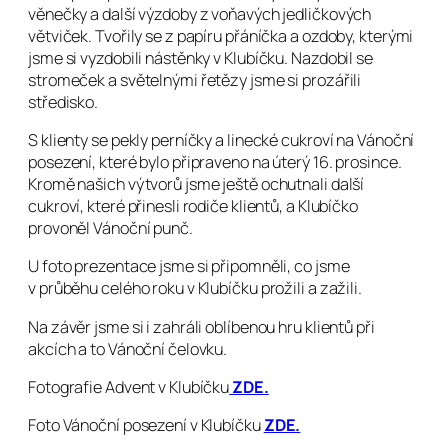
věnečky a další výzdoby z voňavých jedličkových
větviček. Tvořily se z papíru přáníčka a ozdoby, kterými
jsme si vyzdobili nástěnky v Klubíčku. Nazdobil se
stromeček a světelnými řetězy jsme si prozářili
středisko.
S klienty se pekly perníčky a linecké cukroví na Vánoční
posezení, které bylo připraveno na úterý 16. prosince.
Kromě našich výtvorů jsme ještě ochutnali další
cukroví, které přinesli rodiče klientů, a Klubíčko
provoněl Vánoční punč.
U foto prezentace jsme si připomněli, co jsme
v průběhu celého roku v Klubíčku prožili a zažili.
Na závěr jsme si i zahráli oblíbenou hru klientů při
akcích a to Vánoční čelovku.
Fotografie Advent v Klubíčku
ZDE.
Foto Vánoční posezení v Klubíčku
ZDE.