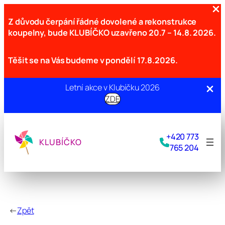
Z důvodu čerpání řádné dovolené a rekonstrukce
koupelny, bude KLUBÍČKO uzavřeno
20.7 – 14.8. 2026.
Těšit se na Vás budeme v pondělí 17.8.2026.
Letní akce v Klubíčku 2026
ZDE
Přeskočit
na
+420 773
obsah
KLUBÍČKO
765 204
←
Zpět