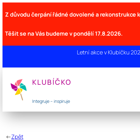
Z důvodu čerpání řádné dovolené a rekonstrukce
Těšit se na Vás budeme v pondělí 17.8.2026.
Letní akce v Klubíčku 20
Přeskočit
na
KLUBÍČKO
obsah
Integruje – inspiruje
←
Zpět