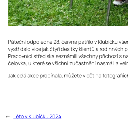
Páteční odpoledne 28. června patřilo v Klubíčku vše
vystřídalo více jak čtyři desítky klientů a rodinných
Pracovníci střediska seznámili všechny příchozí s n
čelovka, u které se všichni zúčastnění nasmáli a velmi s
Jak celá akce probíhala, můžete vidět na fotografií
←
Léto v Klubíčku 2024