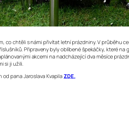
m, co chtěli s námi přivítat letní prázdniny. V průběhu
 příslušníků. Připraveny byly oblíbené špekáčky, které na 
aplánovanými akcemi na nadcházející dva měsíce prázdni
i ji užili.
ch od pana Jaroslava Kvapila
ZDE.