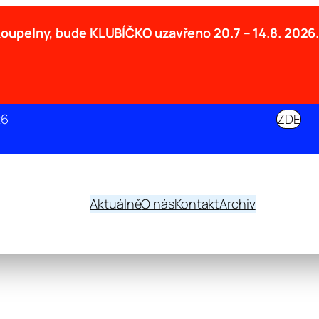
 koupelny, bude KLUBÍČKO uzavřeno
20.7 – 14.8. 2026
26
ZDE
Aktuálně
O nás
Kontakt
Archiv