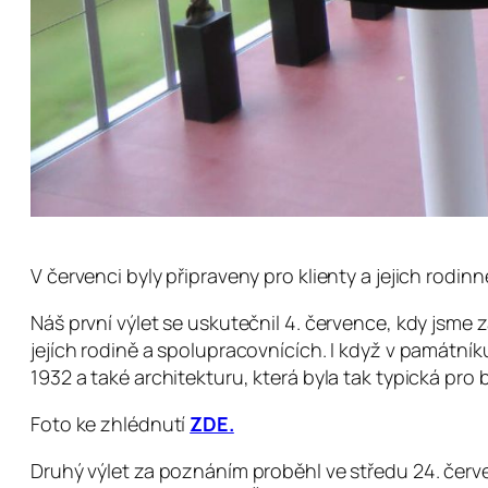
V červenci byly připraveny pro klienty a jejich rodi
Náš první výlet se uskutečnil 4. července, kdy jsme
jejích rodině a spolupracovnících. I když v památník
1932 a také architekturu, která byla tak typická pro
Foto ke zhlédnutí
ZDE.
Druhý výlet za poznáním proběhl ve středu 24. červ