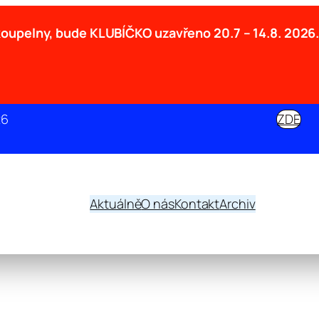
 koupelny, bude KLUBÍČKO uzavřeno
20.7 – 14.8. 2026
26
ZDE
Aktuálně
O nás
Kontakt
Archiv