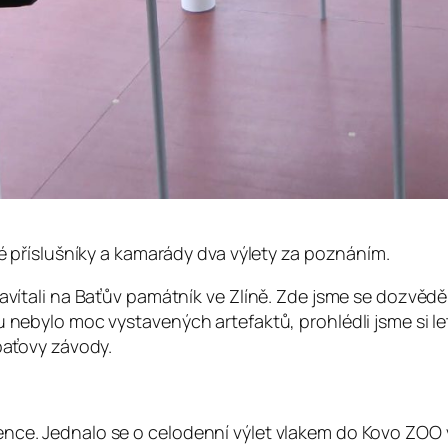
nné příslušníky a kamarády dva výlety za poznáním.
 zavítali na Baťův památník ve Zlíně. Zde jsme se dozvěd
u nebylo moc vystavených artefaktů, prohlédli jsme si let
 baťovy závody.
ence. Jednalo se o celodenní výlet vlakem do Kovo ZOO 