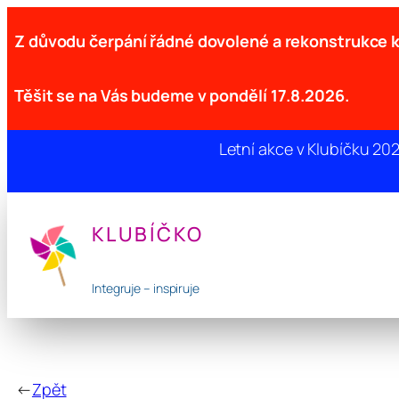
Z důvodu čerpání řádné dovolené a rekonstrukce
Těšit se na Vás budeme v pondělí 17.8.2026.
Letní akce v Klubíčku 20
Přeskočit
na
KLUBÍČKO
obsah
Integruje – inspiruje
←
Zpět