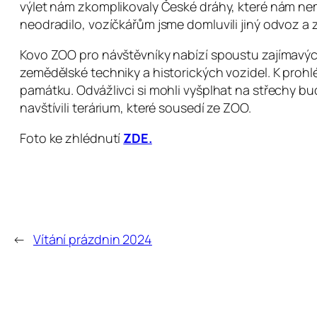
výlet nám zkomplikovaly České dráhy, které nám nemoh
neodradilo, vozíčkářům jsme domluvili jiný odvoz a z
Kovo ZOO pro návštěvníky nabízí spoustu zajímavých
zemědělské techniky a historických vozidel. K proh
památku. Odvážlivci si mohli vyšplhat na střechy bu
navštívili terárium, které sousedí ze ZOO.
Foto ke zhlédnutí
ZDE.
←
Vítání prázdnin 2024