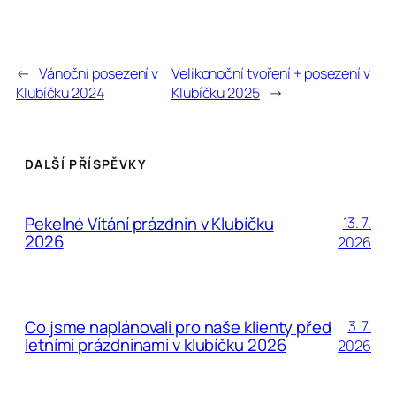
←
Vánoční posezení v
Velikonoční tvoření + posezení v
Klubíčku 2024
Klubíčku 2025
→
DALŠÍ PŘÍSPĚVKY
Pekelné Vítání prázdnin v Klubíčku
13. 7.
2026
2026
Co jsme naplánovali pro naše klienty před
3. 7.
letními prázdninami v klubíčku 2026
2026