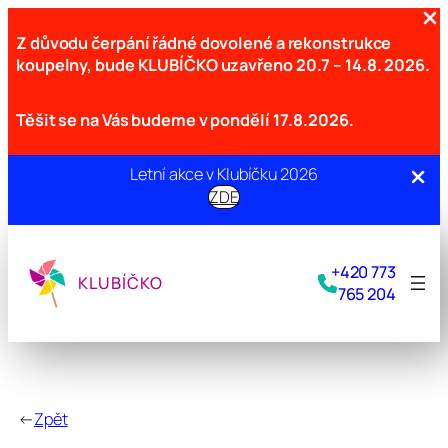
Z důvodu čerpání řádné dovolené a rekonstrukce
koupelny, bude KLUBÍČKO uzavřeno
20.7 – 14.8. 2026.
Těšit se na Vás budeme v pondělí 17.8.2026.
Letní akce v Klubíčku 2026
ZDE
Přeskočit
na
+420 773
obsah
KLUBÍČKO
765 204
←
Zpět