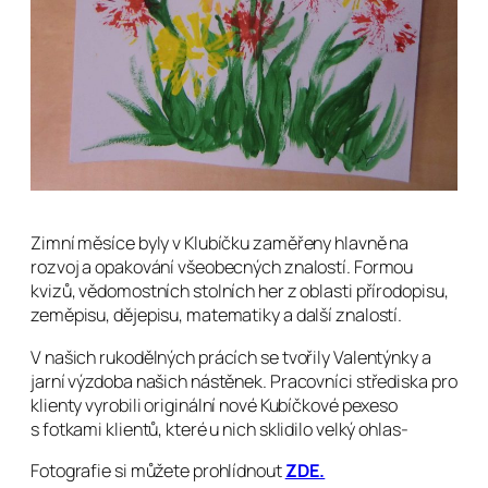
Zimní měsíce byly v Klubíčku zaměřeny hlavně na
rozvoj a opakování všeobecných znalostí. Formou
kvizů, vědomostních stolních her z oblasti přírodopisu,
zeměpisu, dějepisu, matematiky a další znalostí.
V našich rukodělných prácích se tvořily Valentýnky a
jarní výzdoba našich nástěnek. Pracovníci střediska pro
klienty vyrobili originální nové Kubíčkové pexeso
s fotkami klientů, které u nich sklidilo velký ohlas-
Fotografie si můžete prohlídnout
ZDE.