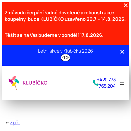
Z důvodu čerpání řádné dovolené a rekonstrukce
koupelny, bude KLUBÍČKO uzavřeno
20.7 – 14.8. 2026.
Těšit se na Vás budeme v pondělí 17.8.2026.
Letní akce v Klubíčku 2026
ZDE
Přeskočit
na
+420 773
obsah
KLUBÍČKO
765 204
←
Zpět