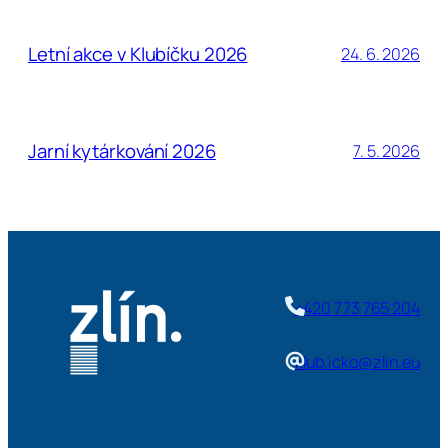
Letní akce v Klubíčku 2026
24. 6. 2026
Jarní kytárkování 2026
7. 5. 2026
+420 773 765 204
klub.icko@zlin.eu