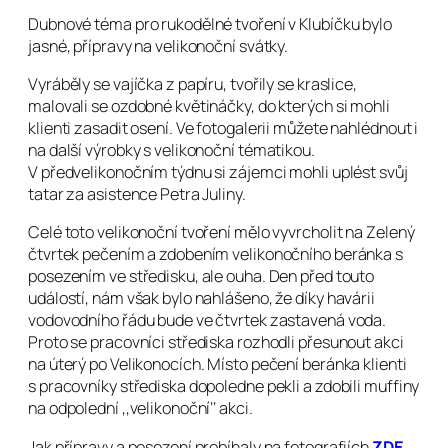
Dubnové téma pro rukodělné tvoření v Klubíčku bylo
jasné, přípravy na velikonoční svátky.
Vyráběly se vajíčka z papíru, tvořily se kraslice,
malovali se ozdobné květináčky, do kterých si mohli
klienti zasadit osení. Ve fotogalerii můžete nahlédnout i
na další výrobky s velikonoční tématikou.
V předvelikonočním týdnu si zájemci mohli uplést svůj
tatar za asistence Petra Juliny.
Celé toto velikonoční tvoření mělo vyvrcholit na Zelený
čtvrtek pečením a zdobením velikonočního beránka s
posezením ve středisku, ale ouha. Den před touto
událostí, nám však bylo nahlášeno, že díky havárii
vodovodního řádu bude ve čtvrtek zastavená voda.
Proto se pracovníci střediska rozhodli přesunout akci
na úterý po Velikonocích. Místo pečení beránka klienti
s pracovníky střediska dopoledne pekli a zdobili muffiny
na odpolední ,,velikonoční‘‘ akci.
Jak přípravy a posezení probíhaly na fotografiích
ZDE