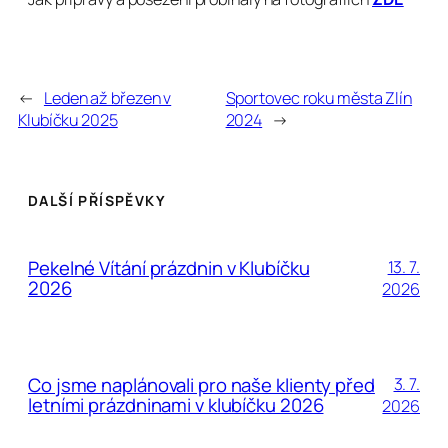
←
Leden až březen v
Sportovec roku města Zlín
Klubíčku 2025
2024
→
DALŠÍ PŘÍSPĚVKY
Pekelné Vítání prázdnin v Klubíčku
13. 7.
2026
2026
Co jsme naplánovali pro naše klienty před
3. 7.
letními prázdninami v klubíčku 2026
2026