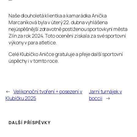
Naše dlouholetá klientka a kamarádka Anička
Marcaníková byla v úterý 22. dubna vyhlášena
nejúspěšnější zdravotně postiženou sportovkyní města
Zlín za rok 2024. Toto ocenění získala za své sportovní
výkony v para atletice.
Celé Klubíčko Aničce gratuluje a přeje další sportovní
úspěchy i v tomto roce.
←
Velikonoční tvoření + posezení v
Jarní turnájek v
Klubíčku 2025
boccii
→
DALŠÍ PŘÍSPĚVKY