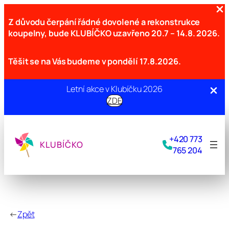
Z důvodu čerpání řádné dovolené a rekonstrukce
koupelny, bude KLUBÍČKO uzavřeno
20.7 – 14.8. 2026.
Těšit se na Vás budeme v pondělí 17.8.2026.
Letní akce v Klubíčku 2026
ZDE
Přeskočit
na
+420 773
obsah
KLUBÍČKO
765 204
←
Zpět